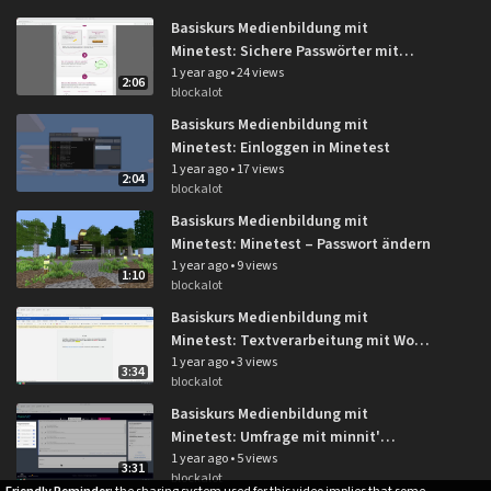
Basiskurs Medienbildung mit
Minetest: Sichere Passwörter mit
dem Passwort-Schlüssel-Automaten
1 year ago
•
24 views
2:06
blockalot
Basiskurs Medienbildung mit
Minetest: Einloggen in Minetest
1 year ago
•
17 views
2:04
blockalot
Basiskurs Medienbildung mit
Minetest: Minetest – Passwort ändern
1 year ago
•
9 views
1:10
blockalot
Basiskurs Medienbildung mit
Minetest: Textverarbeitung mit Word
Online
1 year ago
•
3 views
3:34
blockalot
Basiskurs Medienbildung mit
Minetest: Umfrage mit minnit'
kopieren und anpassen
1 year ago
•
5 views
3:31
blockalot