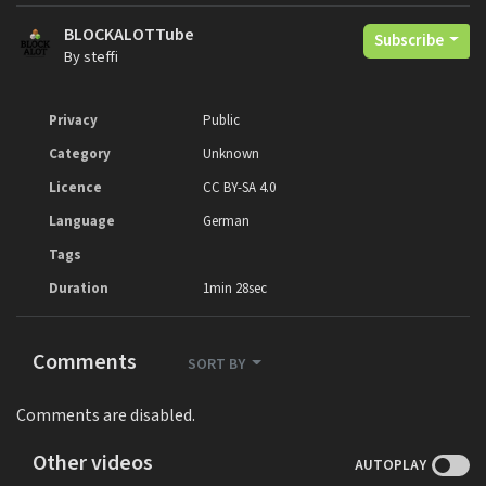
BLOCKALOTTube
Subscribe
By steffi
Privacy
Public
Category
Unknown
Licence
CC BY-SA 4.0
Language
German
Tags
Duration
1min 28sec
Comments
SORT BY
Comments are disabled.
Other videos
AUTOPLAY