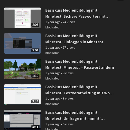
Basiskurs Medienbildung mit
Minetest: Sichere Passwörter mit
dem Passwort-Schlüssel-Automaten
1 year ago
•
24 views
2:06
blockalot
Basiskurs Medienbildung mit
Minetest: Einloggen in Minetest
1 year ago
•
17 views
2:04
blockalot
Basiskurs Medienbildung mit
Minetest: Minetest – Passwort ändern
1 year ago
•
9 views
1:10
blockalot
Basiskurs Medienbildung mit
Minetest: Textverarbeitung mit Word
Online
1 year ago
•
3 views
3:34
blockalot
Basiskurs Medienbildung mit
Minetest: Umfrage mit minnit'
kopieren und anpassen
1 year ago
•
5 views
3:31
blockalot