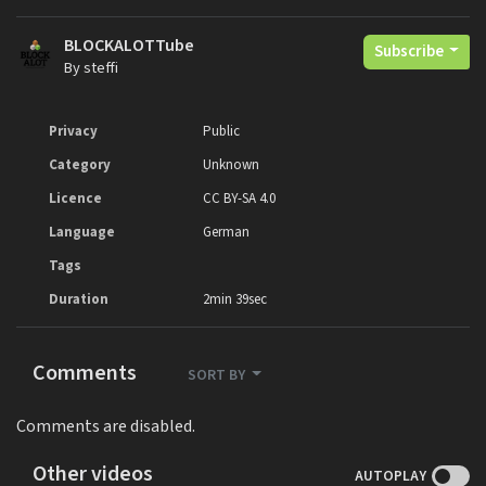
BLOCKALOTTube
Subscribe
By steffi
Privacy
Public
Category
Unknown
Licence
CC BY-SA 4.0
Language
German
Tags
Duration
2min 39sec
Comments
SORT BY
Comments are disabled.
Other videos
AUTOPLAY