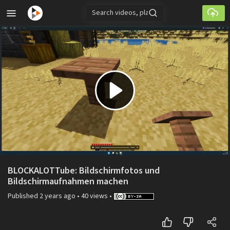
Skip to main content
Play
Video
BLOCKALOTTube: Bildschirmfotos und
Bildschirmaufnahmen machen
Published
2 years ago
•
40 views
•